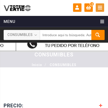
0
MENU
MI CUENTA:
0 €
CONSUMIBLES
Login
Registrarse
CONSUMIBLES
Inicio
/
CONSUMIBLES
PRECIO: