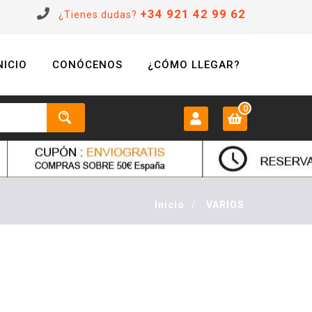
+34 921 42 99 62
¿Tienes dudas?
NICIO
CONÓCENOS
¿CÓMO LLEGAR?
0
MI CUENTA:
0 €
Login
Inicio
/
VARIOS
Registrarse