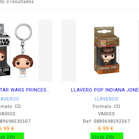
do 3 resultados
LLAVERO POP STAR WARS PRINCESS LEIA
LLAVERO POP INDIANA JON
LAVEROS
LLAVEROS
rmato: CD
Formato: CD
VARIOS
VARIOS
889698530507
Ref: 0889698592567
6.95 €
6.95 €
ock 24h
(*)
Stock 24h
(*)