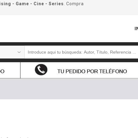
ising - Game - Cine - Series
. Compra
I