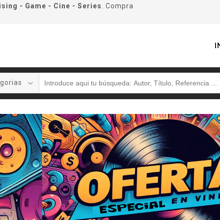
ising - Game - Cine - Series
. Compra
I
gorias