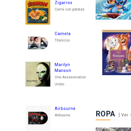
Zigarros
Eu
Carne con patatas
Com
Ma
Camela
Titanicos
Marilyn
Manson
One Assassination
Under...
Airbourne
ROPA
[
Ver 
Airbourne