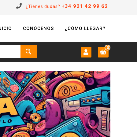
+34 921 42 99 62
¿Tienes dudas?
NICIO
CONÓCENOS
¿CÓMO LLEGAR?
0
MI CUENTA:
0 €
Login
Registrarse