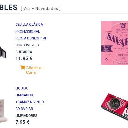
.95 €
BLES
[
Ver + Novedades
]
19.00 €
Monica
CEJILLA CLÁSICA
blo Alboran
Naranjo
PROFESSIONAL
OMETO -DELUXE
LUBNA -EDICION
RECTA DUNLOP 14F
+ CD +
LEYENDA 2CD +
CONSUMIBLES
ADERNO +
DVD-
GUITARRA
TALES-
11.95 €
35.00 €
.00 €
Añadir al
Carro
ejandro
nz
LIQUIDO
+ EL
LIMPIADOR
CIERTO -VINILO
+GAMUZA -VINILO
 +DVD-
CD DVD BR-
.95 €
LIMPIADORES
7.95 €
lendi