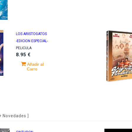
rope
e This
dness
LOS ARISTOGATOS
-EDICION ESPECIAL-
PELICULA
8.95 €
Añadir al
Carro
+ Novedades
]