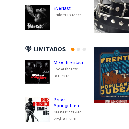
Everlast
Embers To Ashes
LIMITADOS
Mikel Erentxun
Ma
Live at the roxy -
DIA
RSD 2018-
OPE
+ L
39
Bruce
Springsteen
El 
Greatest hits -red
ESE
vinyl RSD 2018-
DVD