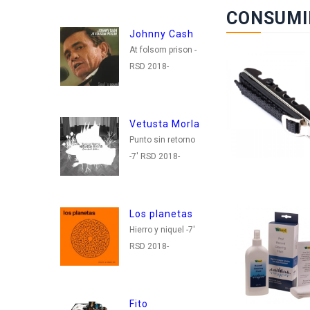
11
CONSUMI
Johnny Cash
At folsom prison -
Pa
RSD 2018-
PR
LP 
CU
Vetusta Morla
POS
Punto sin retorno
-7' RSD 2018-
39
Al
Sa
Los planetas
+ES
Hierro y niquel -7'
CON
RSD 2018-
+CD
49
Fito
Me