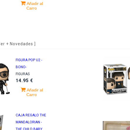
Añadir al
ME VEO
Carro
TIGO -LTD 4CD
D +LIBRO-
.95 €
tonio Flores
Ver + Novedades
]
AS MIAS -LTD
ANIVERSARIO
FIGURA POP U2 -
 + DVD-
BONO-
FIGURAS
95 €
14.95 €
Añadir al
Carro
CAJA REGALO THE
MANDALORIAN -
THE CHILD BABY