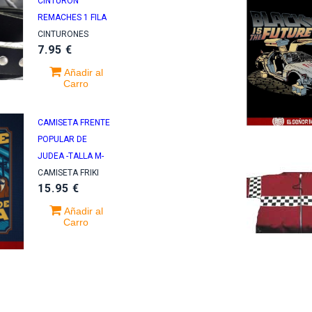
CINTURON
REMACHES 1 FILA
CINTURONES
7.95 €
Añadir al
Carro
CAMISETA FRENTE
POPULAR DE
go de Oz
The doors
JUDEA -TALLA M-
BULUS IN
ABSOLUTELY LIVE -
CAMISETA FRIKI
RA -2CD +2DVD
LTD 2 BLUE VINYL
15.95 €
IBRO-
RSD BF 2017-
Añadir al
Carro
.95 €
34.95 €
barrio
Iron Maiden
NCIA -LTD CD +
THE BOOK OF
-
SOULS LIVE
CHAPTER -LTD-