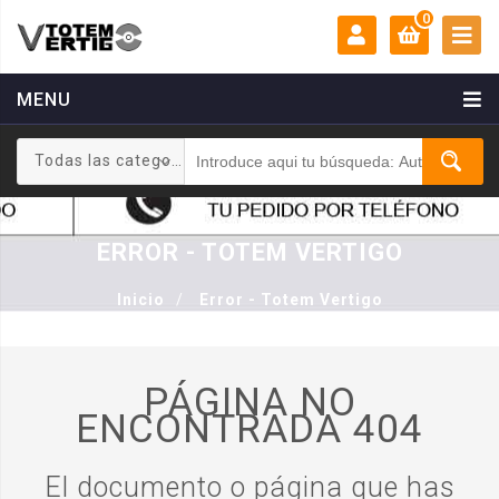
0
MENU
MI CUENTA:
0 €
Todas las categorias
Login
Registrarse
ERROR - TOTEM VERTIGO
Inicio
/
Error - Totem Vertigo
PÁGINA NO
ENCONTRADA
404
El documento o página que has