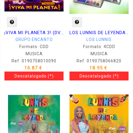
¡VIVA MI PLANETA 3! (DVD+CD)
LOS LUNNIS DE LEYENDA VOL 1 & 2
GRUPO ENCANTO
LOS LUNNIS
Formato: CDD
Formato: 4CDD
MUSICA
MUSICA
Ref: 0190758010090
Ref: 0190758066820
16.87 €
18.95 €
Descatalogado
(*)
Descatalogado
(*)