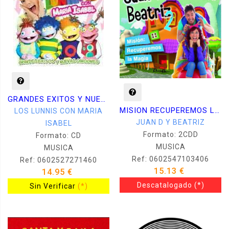
GRANDES EXITOS Y NUEVAS CANCIONES
MISION RECUPEREMOS LA MAGIA -CD +DVD-
LOS LUNNIS CON MARIA
JUAN D Y BEATRIZ
ISABEL
Formato: 2CDD
Formato: CD
MUSICA
MUSICA
Ref: 0602547103406
Ref: 0602527271460
15.13 €
14.95 €
Descatalogado
(*)
Sin Verificar
(*)