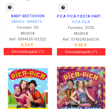
BABY BEETHOVEN
PICA PICA FIESTA PARTY -CD + DVD-
VARIOS -INFANTIL-
PICA PICA
Formato: CD
Formato: 2CDD
MUSICA
MUSICA
Ref: 0094635102222
Ref: 0190295360276
6.24 €
9.95 €
Descatalogado
(*)
Descatalogado
(*)