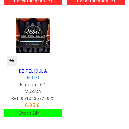
Descatalogado
(*)
Descatalogado
(*)
DE PELICULA
MILIKI
Formato: CD
MUSICA
Ref: 0610535720023
8.95 €
Stock 24h
(*)