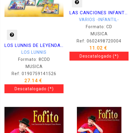
LAS CANCIONES INFANTILES DE SIEMPRE
VARIOS -INFANTIL-
Formato: CD
MUSICA
Ref: 0602498720004
LOS LUNNIS DE LEYENDA 1 2 3 Y 4 -BOX 4CD + 4DVD-
11.02 €
LOS LUNNIS
Descatalogado
(*)
Formato: 8CDD
MUSICA
Ref: 0190759141526
27.14 €
Descatalogado
(*)