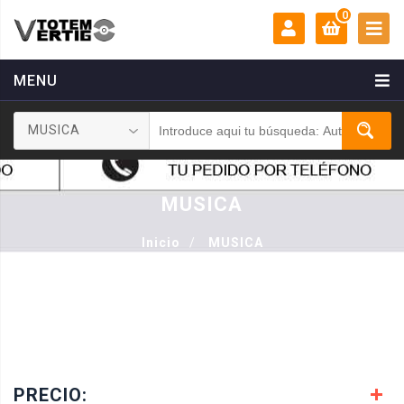
0
MENU
MI CUENTA:
0 €
MUSICA
Login
Registrarse
MUSICA
Inicio
/
MUSICA
PRECIO: