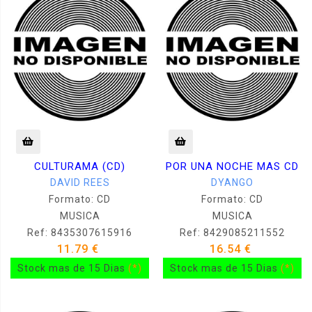
CULTURAMA (CD)
POR UNA NOCHE MAS CD
DAVID REES
DYANGO
Formato: CD
Formato: CD
MUSICA
MUSICA
Ref: 8435307615916
Ref: 8429085211552
11.79 €
16.54 €
Stock mas de 15 Dias
(*)
Stock mas de 15 Dias
(*)