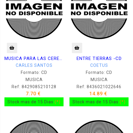
MUSICA PARA LAS CEREMONIAS OLIMPICAS CD
ENTRE TIERRAS -CD
CARLES SANTOS
COETUS
Formato: CD
Formato: CD
MUSICA
MUSICA
Ref: 8429085210128
Ref: 8436021022646
7.70 €
14.89 €
Stock mas de 15 Dias
(*)
Stock mas de 15 Dias
(*)