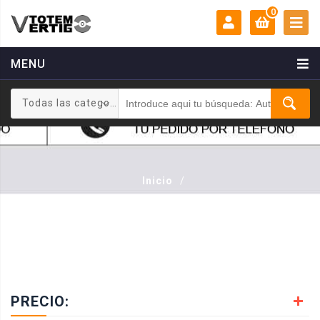
0
MENU
MI CUENTA:
0 €
Todas las categorias
Login
Registrarse
Inicio
/
PRECIO: