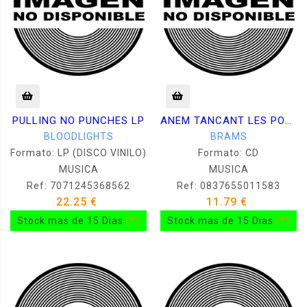
PULLING NO PUNCHES LP
ANEM TANCANT LES PORTES A LA POR CD
BLOODLIGHTS
BRAMS
Formato: LP (DISCO VINILO)
Formato: CD
MUSICA
MUSICA
Ref: 7071245368562
Ref: 0837655011583
22.25 €
11.79 €
Stock mas de 15 Dias
(*)
Stock mas de 15 Dias
(*)