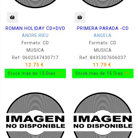
ROMAN HOLIDAY CD+DVD
PRIMERA PARADA -CD
ANDRE RIEU
ANGELA
Formato: CD
Formato: CD
MUSICA
MUSICA
Ref: 0602547430717
Ref: 8435307606037
12.75 €
11.79 €
Stock mas de 15 Dias
(*)
Stock mas de 15 Dias
(*)