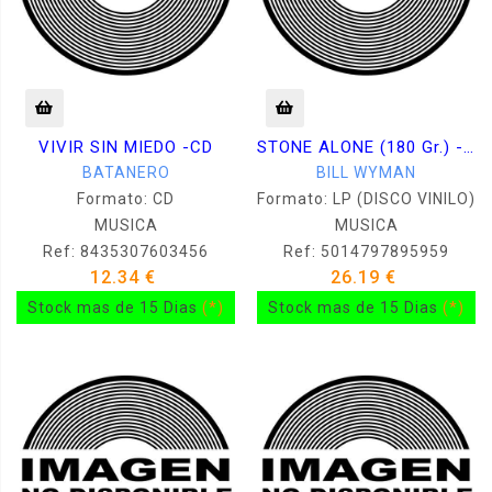
VIVIR SIN MIEDO -CD
STONE ALONE (180 Gr.) -LP
BATANERO
BILL WYMAN
Formato: CD
Formato: LP (DISCO VINILO)
MUSICA
MUSICA
Ref: 8435307603456
Ref: 5014797895959
12.34 €
26.19 €
Stock mas de 15 Dias
(*)
Stock mas de 15 Dias
(*)