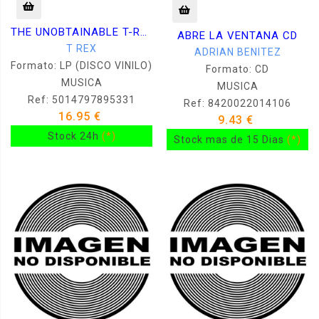
THE UNOBTAINABLE T-REX: T-REX (180 Gr) LP
ABRE LA VENTANA CD
T REX
ADRIAN BENITEZ
Formato: LP (DISCO VINILO)
Formato: CD
MUSICA
MUSICA
Ref: 5014797895331
Ref: 8420022014106
16.95 €
9.43 €
Stock 24h
(*)
Stock mas de 15 Dias
(*)