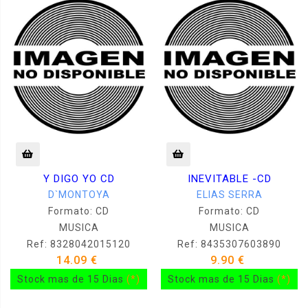
Y DIGO YO CD
INEVITABLE -CD
D`MONTOYA
ELIAS SERRA
Formato: CD
Formato: CD
MUSICA
MUSICA
Ref: 8328042015120
Ref: 8435307603890
14.09 €
9.90 €
Stock mas de 15 Dias
(*)
Stock mas de 15 Dias
(*)