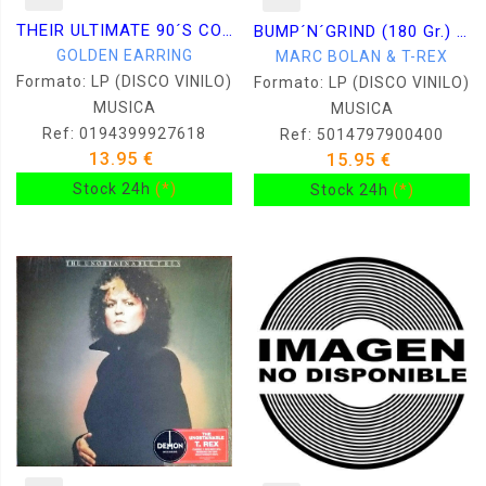
THEIR ULTIMATE 90´S COLLECTION -LP
BUMP´N´GRIND (180 Gr.) LP
GOLDEN EARRING
MARC BOLAN & T-REX
Formato: LP (DISCO VINILO)
Formato: LP (DISCO VINILO)
MUSICA
MUSICA
Ref: 0194399927618
Ref: 5014797900400
13.95 €
15.95 €
Stock 24h
(*)
Stock 24h
(*)