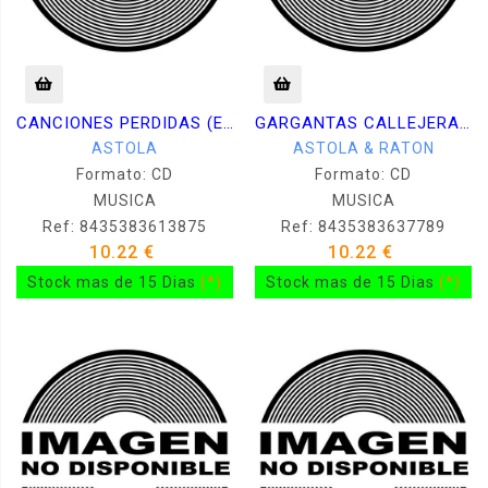
CANCIONES PERDIDAS (EN DIRECTO)
GARGANTAS CALLEJERAS Y GUITARRAS DE CARTON -
ASTOLA
ASTOLA & RATON
Formato: CD
Formato: CD
MUSICA
MUSICA
Ref: 8435383613875
Ref: 8435383637789
10.22 €
10.22 €
Stock mas de 15 Dias
(*)
Stock mas de 15 Dias
(*)