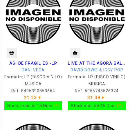
ASI DE FRAGIL ES -LP
LIVE AT THE AGORA BALLROOM 1977 (NUM. LIM. EDI. COLOR AZUL) -2LP
DANI VEGA
DAVID BOWIE & IGGY POP
Formato: LP (DISCO VINILO)
Formato: LP (DISCO VINILO)
MUSICA
MUSICA
Ref: 8495390853664
Ref: 5055748526324
21.23 €
31.38 €
Stock mas de 15 Dias
(*)
Stock mas de 15 Dias
(*)