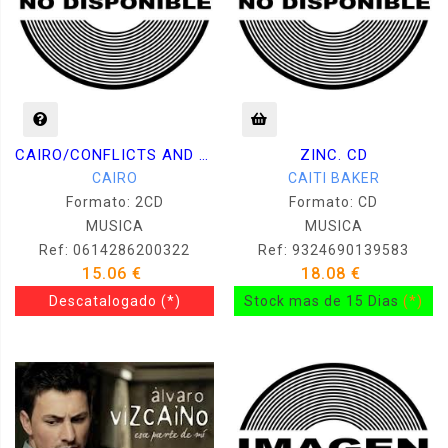
CAIRO/CONFLICTS AND DREAMS
ZINC. CD
CAIRO
CAITI BAKER
Formato: 2CD
Formato: CD
MUSICA
MUSICA
Ref: 0614286200322
Ref: 9324690139583
15.06 €
18.08 €
Descatalogado
(*)
Stock mas de 15 Dias
(*)