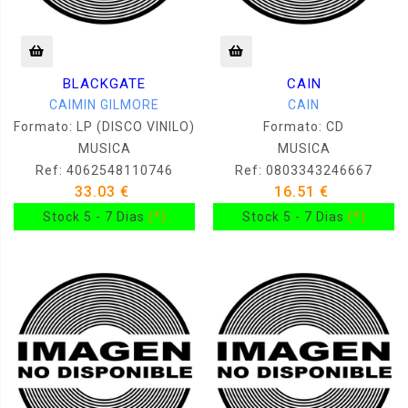
BLACKGATE
CAIN
CAIMIN GILMORE
CAIN
Formato: LP (DISCO VINILO)
Formato: CD
MUSICA
MUSICA
Ref: 4062548110746
Ref: 0803343246667
33.03 €
16.51 €
Stock 5 - 7 Dias
(*)
Stock 5 - 7 Dias
(*)