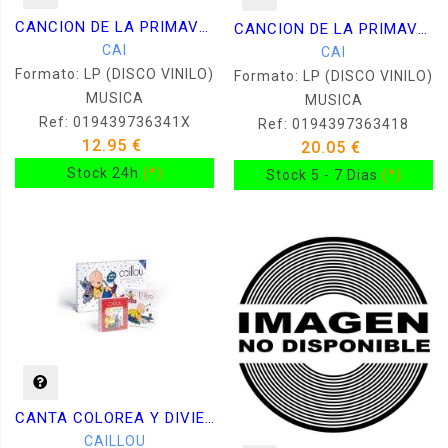
CANCION DE LA PRIMAVERA -VINILO ***CARPETA ARRUGADA-
CANCION DE LA PRIMAVERA -VINILO-
CAI
CAI
Formato: LP (DISCO VINILO)
Formato: LP (DISCO VINILO)
MUSICA
MUSICA
Ref: 019439736341X
Ref: 0194397363418
12.95 €
20.05 €
Stock 24h
(*)
Stock 5 - 7 Dias
(*)
CANTA COLOREA Y DIVIERTETE
CAILLOU