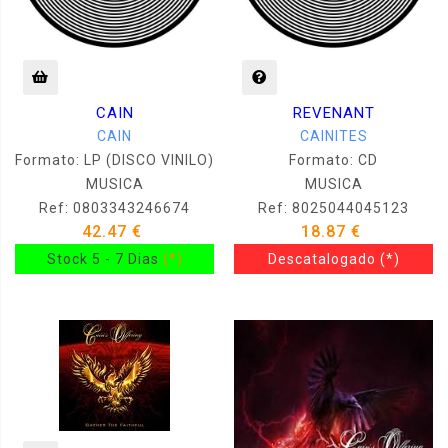
CAIN
REVENANT
CAIN
CAINITES
Formato: LP (DISCO VINILO)
Formato: CD
MUSICA
MUSICA
Ref: 0803343246674
Ref: 8025044045123
42.47 €
18.87 €
Stock 5 - 7 Dias
(*)
Descatalogado
(*)