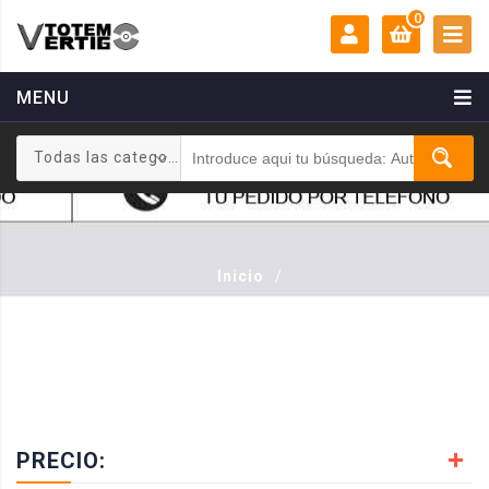
0
MENU
MI CUENTA:
0 €
Todas las categorias
Login
Registrarse
Inicio
/
PRECIO: