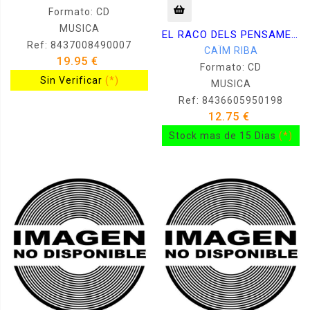
Formato: CD
MUSICA
EL RACO DELS PENSAMENTS -CD
Ref: 8437008490007
CAÏM RIBA
19.95 €
Formato: CD
Sin Verificar
(*)
MUSICA
Ref: 8436605950198
12.75 €
Stock mas de 15 Dias
(*)