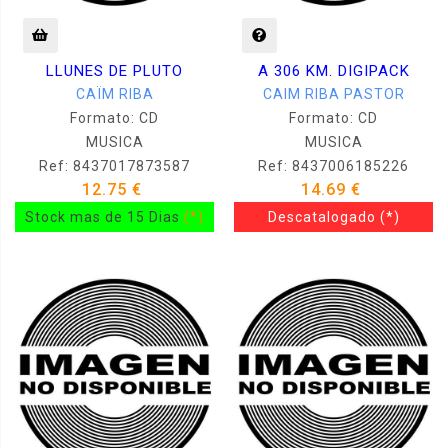
LLUNES DE PLUTO
A 306 KM. DIGIPACK
CAÏM RIBA
CAIM RIBA PASTOR
Formato: CD
Formato: CD
MUSICA
MUSICA
Ref: 8437017873587
Ref: 8437006185226
12.75 €
14.69 €
Stock mas de 15 Dias
(*)
Descatalogado
(*)