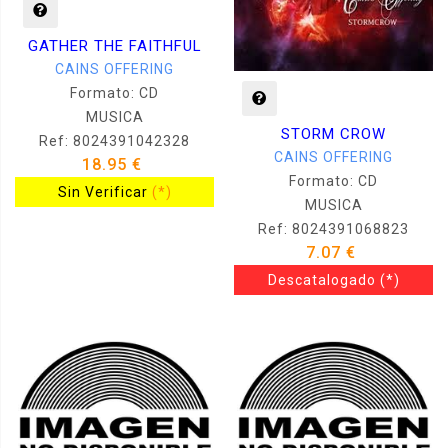
GATHER THE FAITHFUL
CAINS OFFERING
Formato: CD
MUSICA
STORM CROW
Ref: 8024391042328
CAINS OFFERING
18.95 €
Formato: CD
Sin Verificar
(*)
MUSICA
Ref: 8024391068823
7.07 €
Descatalogado
(*)