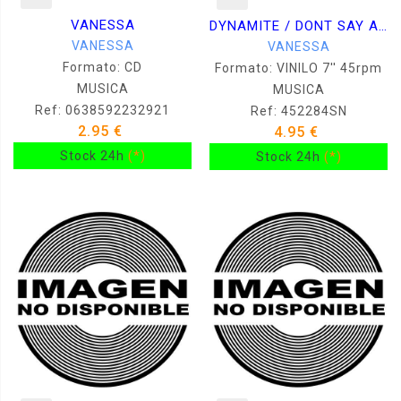
VANESSA
DYNAMITE / DONT SAY A WORD
VANESSA
VANESSA
Formato: CD
Formato: VINILO 7'' 45rpm
MUSICA
MUSICA
Ref: 0638592232921
Ref: 452284SN
2.95 €
4.95 €
Stock 24h
(*)
Stock 24h
(*)