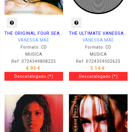
THE ORIGINAL FOUR SEASONS
THE ULTIMATE VANESSA-MAE COLLECTION
VANESSA MAE
VANESSA MAE
Formato: CD
Formato: CD
MUSICA
MUSICA
Ref: 0724349808225
Ref: 0724359502625
4.95 €
5.14 €
Descatalogado
(*)
Descatalogado
(*)