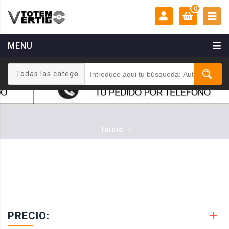
0
MENU
MI CUENTA:
0 €
Todas las categorias
Login
Registrarse
Inicio
/
PRECIO: