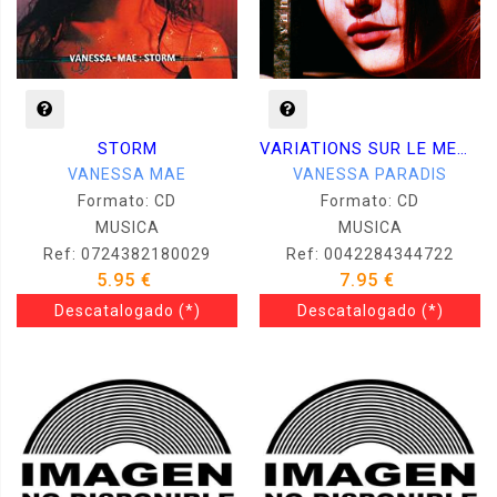
STORM
VARIATIONS SUR LE MEME TAIME
VANESSA MAE
VANESSA PARADIS
Formato: CD
Formato: CD
MUSICA
MUSICA
Ref: 0724382180029
Ref: 0042284344722
5.95 €
7.95 €
Descatalogado
(*)
Descatalogado
(*)