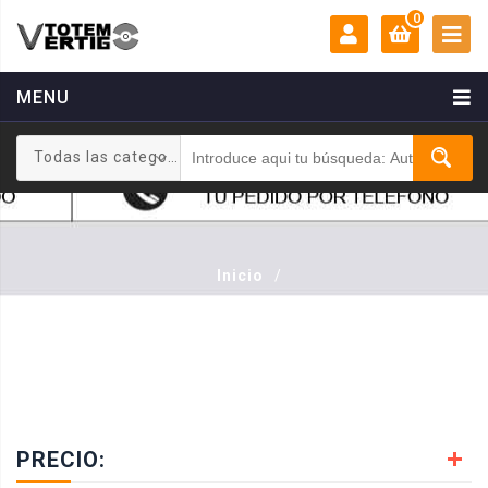
0
MENU
MI CUENTA:
0 €
Todas las categorias
Login
Registrarse
Inicio
/
PRECIO: