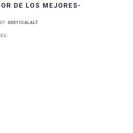
JOR DE LOS MEJORES-
EF:
00011CALALT
RES-