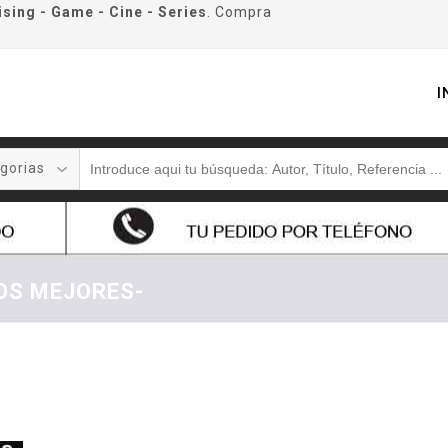
ising - Game - Cine - Series
. Compra
I
gorias
LOS MEJORES-