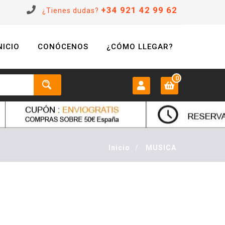
+34 921 42 99 62
¿Tienes dudas?
NICIO
CONÓCENOS
¿CÓMO LLEGAR?
0
MI CUENTA:
0 €
Login
Inicio
/
MUSICA
Registrarse