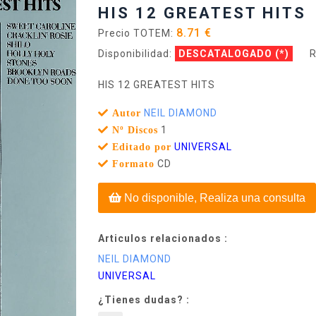
HIS 12 GREATEST HITS
8.71 €
Precio TOTEM:
Disponibilidad:
DESCATALOGADO
(*)
R
HIS 12 GREATEST HITS
NEIL DIAMOND
Autor
1
Nº Discos
UNIVERSAL
Editado por
CD
Formato
No disponible, Realiza una consulta
Articulos relacionados :
NEIL DIAMOND
UNIVERSAL
¿Tienes dudas? :