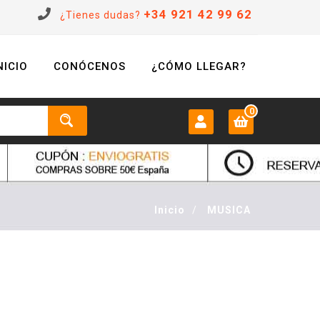
+34 921 42 99 62
¿Tienes dudas?
NICIO
CONÓCENOS
¿CÓMO LLEGAR?
0
MI CUENTA:
0 €
Login
Inicio
/
MUSICA
Registrarse