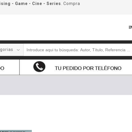
ising - Game - Cine - Series
. Compra
I
gorias