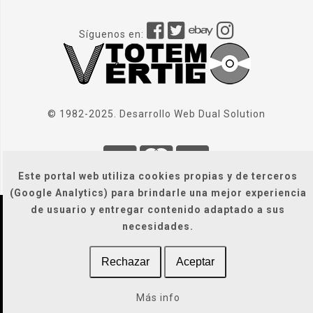
Síguenos en:
© 1982-2025. Desarrollo Web
Dual Solution
Este portal web utiliza cookies propias y de terceros
(Google Analytics) para brindarle una mejor experiencia
de usuario y entregar contenido adaptado a sus
Localización
|
Condiciones Generales
|
necesidades.
Gastos de envío
|
Legal / Privacidad / Cookies / Accesibilidad
Rechazar
Aceptar
Más info