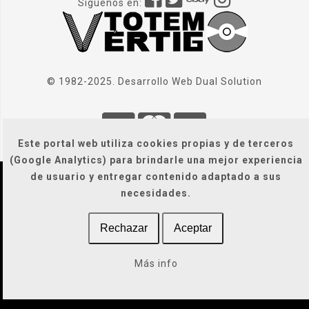
Síguenos en:
© 1982-2025. Desarrollo Web
Dual Solution
Este portal web utiliza cookies propias y de terceros
(Google Analytics) para brindarle una mejor experiencia
de usuario y entregar contenido adaptado a sus
Localización
|
Condiciones Generales
|
necesidades.
Gastos de envío
|
Legal / Privacidad / Cookies / Accesibilidad
Rechazar
Aceptar
Más info