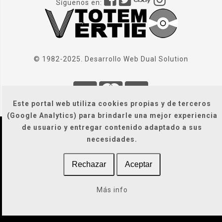
Síguenos en:
© 1982-2025. Desarrollo Web
Dual Solution
Este portal web utiliza cookies propias y de terceros
(Google Analytics) para brindarle una mejor experiencia
de usuario y entregar contenido adaptado a sus
Localización
|
Condiciones Generales
|
necesidades.
Gastos de envío
|
Legal / Privacidad / Cookies / Accesibilidad
Rechazar
Aceptar
Más info