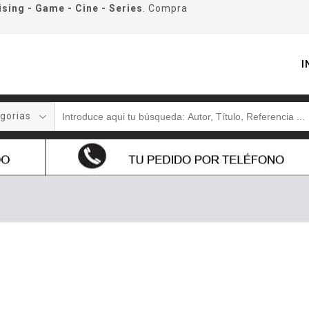
ising - Game - Cine - Series
. Compra
I
gorias