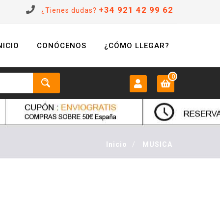
+34 921 42 99 62
¿Tienes dudas?
NICIO
CONÓCENOS
¿CÓMO LLEGAR?
0
MI CUENTA:
0 €
Login
Inicio
/
MUSICA
Registrarse