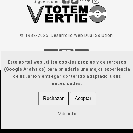
Síguenos en:
© 1982-2025. Desarrollo Web
Dual Solution
Este portal web utiliza cookies propias y de terceros
(Google Analytics) para brindarle una mejor experiencia
de usuario y entregar contenido adaptado a sus
Localización
|
Condiciones Generales
|
necesidades.
Gastos de envío
|
Legal / Privacidad / Cookies / Accesibilidad
Rechazar
Aceptar
Más info