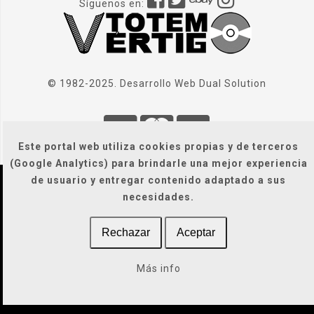
Síguenos en:
© 1982-2025. Desarrollo Web
Dual Solution
Este portal web utiliza cookies propias y de terceros
(Google Analytics) para brindarle una mejor experiencia
de usuario y entregar contenido adaptado a sus
Localización
|
Condiciones Generales
|
necesidades.
Gastos de envío
|
Legal / Privacidad / Cookies / Accesibilidad
Rechazar
Aceptar
Más info