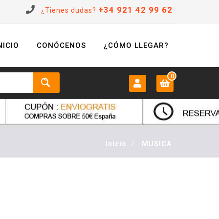
+34 921 42 99 62
¿Tienes dudas?
NICIO
CONÓCENOS
¿CÓMO LLEGAR?
0
MI CUENTA:
0 €
Login
Inicio
/
MUSICA
Registrarse