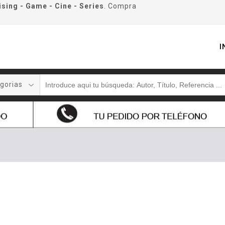
ising - Game - Cine - Series
. Compra
I
gorias