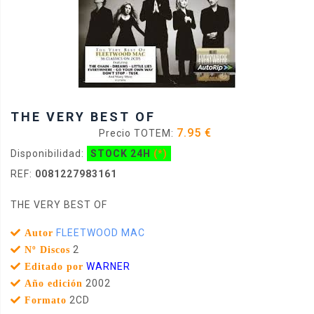
THE VERY BEST OF
7.95 €
Precio TOTEM:
Disponibilidad:
STOCK 24H
(*)
REF:
0081227983161
THE VERY BEST OF
FLEETWOOD MAC
Autor
2
Nº Discos
WARNER
Editado por
2002
Año edición
2CD
Formato