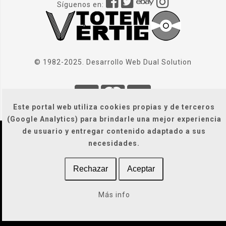
Síguenos en:
© 1982-2025. Desarrollo Web
Dual Solution
Este portal web utiliza cookies propias y de terceros
(Google Analytics) para brindarle una mejor experiencia
de usuario y entregar contenido adaptado a sus
Localización
|
Condiciones Generales
|
necesidades.
Gastos de envío
|
Legal / Privacidad / Cookies / Accesibilidad
Rechazar
Aceptar
Más info