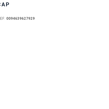
CAP
EF:
0094639627929