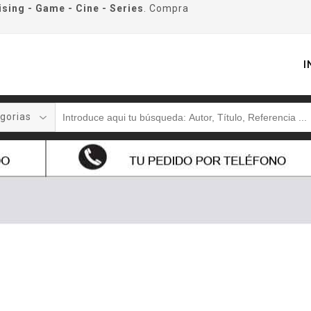
ising - Game - Cine - Series
. Compra
I
gorias