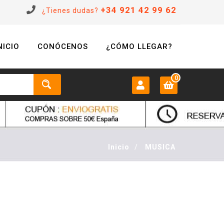
+34 921 42 99 62
¿Tienes dudas?
NICIO
CONÓCENOS
¿CÓMO LLEGAR?
0
MI CUENTA:
0 €
Login
Inicio
/
MUSICA
Registrarse