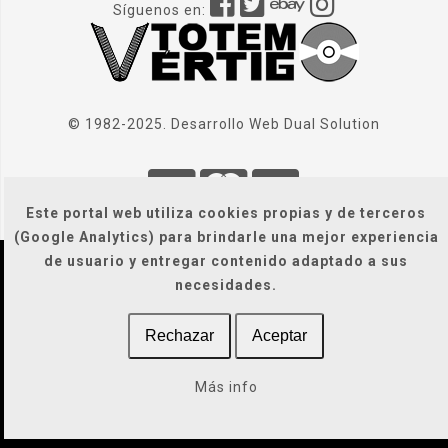
Síguenos en:
© 1982-2025. Desarrollo Web
Dual Solution
Este portal web utiliza cookies propias y de terceros
(Google Analytics) para brindarle una mejor experiencia
de usuario y entregar contenido adaptado a sus
Localización
|
Condiciones Generales
|
necesidades.
Gastos de envío
|
Legal / Privacidad / Cookies / Accesibilidad
Rechazar
Aceptar
Más info