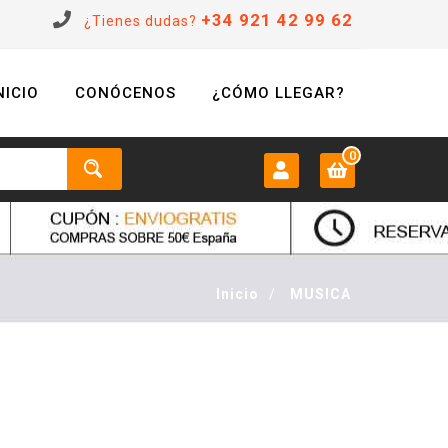
+34 921 42 99 62
¿Tienes dudas?
NICIO
CONÓCENOS
¿CÓMO LLEGAR?
0
MI CUENTA:
0 €
Login
Inicio
/
MUSICA
Registrarse