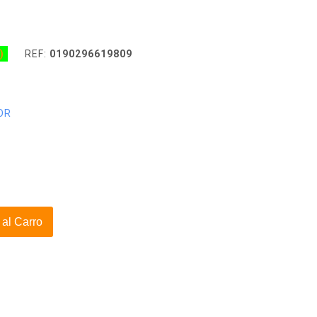
)
REF:
0190296619809
OR
 al Carro