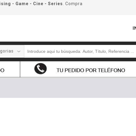
ising - Game - Cine - Series
. Compra
I
gorias