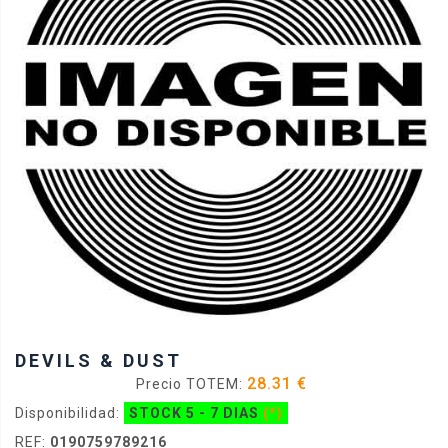
DEVILS & DUST
28.31 €
Precio TOTEM:
Disponibilidad:
STOCK 5 - 7 DIAS
(*)
REF:
0190759789216