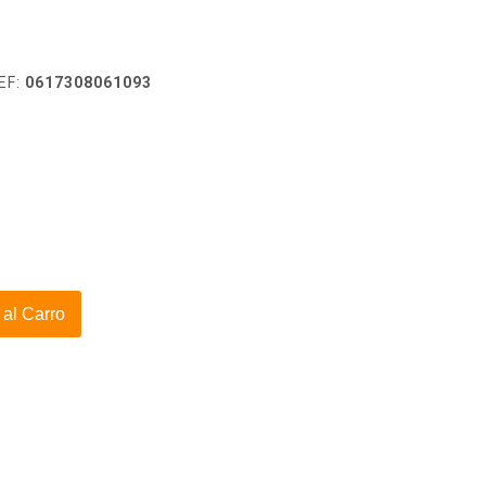
EF:
0617308061093
 al Carro