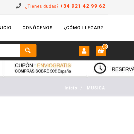
+34 921 42 99 62
¿Tienes dudas?
NICIO
CONÓCENOS
¿CÓMO LLEGAR?
0
MI CUENTA:
0 €
Login
Inicio
/
MUSICA
Registrarse