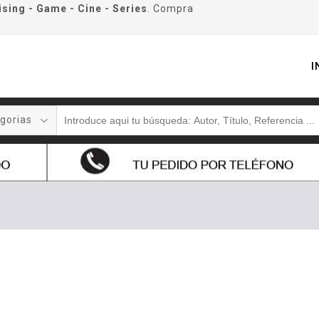
ising - Game - Cine - Series
. Compra
I
gorias