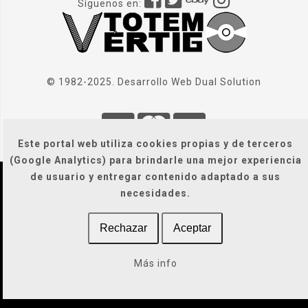
Síguenos en:
© 1982-2025. Desarrollo Web
Dual Solution
Este portal web utiliza cookies propias y de terceros
(Google Analytics) para brindarle una mejor experiencia
de usuario y entregar contenido adaptado a sus
Localización
|
Condiciones Generales
|
necesidades.
Gastos de envío
|
Legal / Privacidad / Cookies / Accesibilidad
Rechazar
Aceptar
Más info