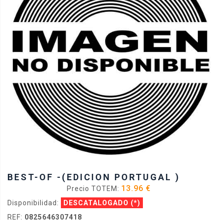
BEST-OF -(EDICION PORTUGAL )
13.96 €
Precio TOTEM:
Disponibilidad:
DESCATALOGADO
(*)
REF:
0825646307418