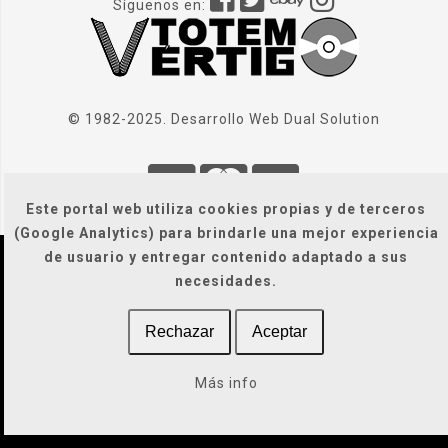
Síguenos en:
© 1982-2025. Desarrollo Web
Dual Solution
Este portal web utiliza cookies propias y de terceros
(Google Analytics) para brindarle una mejor experiencia
de usuario y entregar contenido adaptado a sus
Localización
|
Condiciones Generales
|
necesidades.
Gastos de envío
|
Legal / Privacidad / Cookies / Accesibilidad
Rechazar
Aceptar
Más info