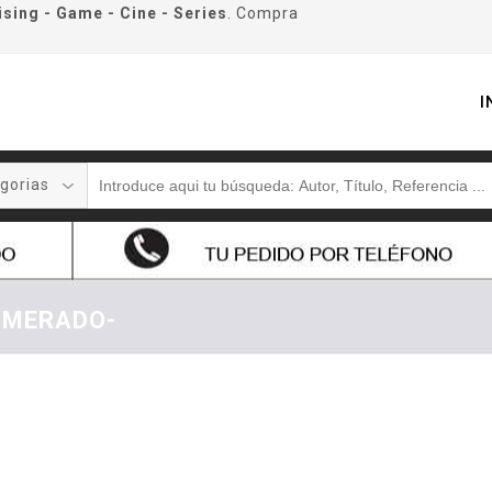
ising - Game - Cine - Series
. Compra
I
gorias
UMERADO-