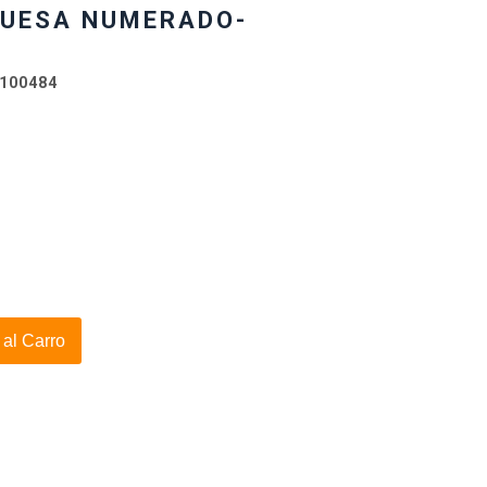
QUESA NUMERADO-
100484
 al Carro