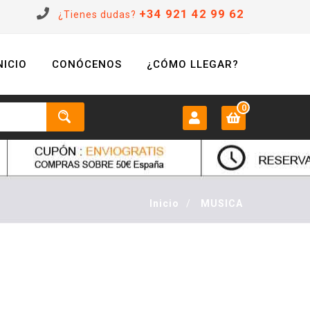
+34 921 42 99 62
¿Tienes dudas?
NICIO
CONÓCENOS
¿CÓMO LLEGAR?
0
MI CUENTA:
0 €
Login
Inicio
/
MUSICA
Registrarse