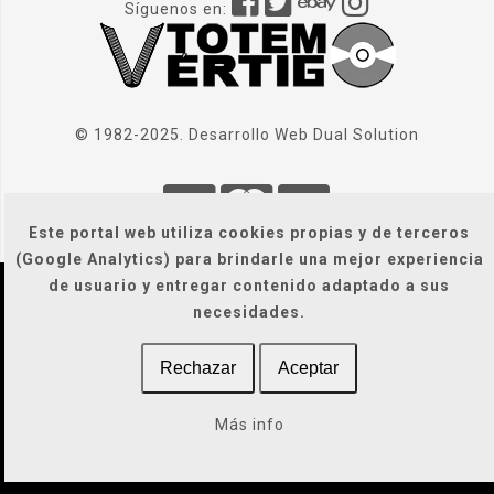
Síguenos en:
© 1982-2025. Desarrollo Web
Dual Solution
Este portal web utiliza cookies propias y de terceros
(Google Analytics) para brindarle una mejor experiencia
de usuario y entregar contenido adaptado a sus
Localización
|
Condiciones Generales
|
necesidades.
Gastos de envío
|
Legal / Privacidad / Cookies / Accesibilidad
Rechazar
Aceptar
Más info