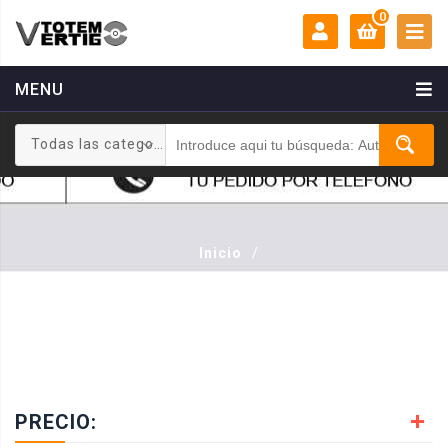
0
MENU
MI CUENTA:
0 €
Todas las categorias
Login
Registrarse
Inicio
/
PRECIO: