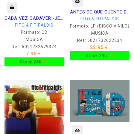
ANTES DE QUE CUENTE DIEZ -VINILO-
CADA VEZ CADAVER -JEWEL-
FITO & FITIPALDIS
FITO & FITIPALDIS
Formato: LP (DISCO VINILO)
Formato: CD
MUSICA
MUSICA
Ref: 5021732622334
Ref: 5021732579324
22.95 €
7.95 €
Stock 24h
(*)
Stock 24h
(*)