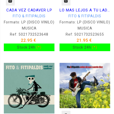
CADA VEZ CADAVER LP
LO MAS LEJOS A TU LADO -VINILO 140gr-
FITO & FITIPALDIS
FITO & FITIPALDIS
Formato: LP (DISCO VINILO)
Formato: LP (DISCO VINILO)
MUSICA
MUSICA
Ref: 5021732523648
Ref: 5021732523655
22.95 €
21.95 €
Stock 24h
(*)
Stock 24h
(*)