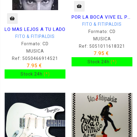
POR LA BOCA VIVE EL PEZ
FITO & FITIPALDIS
LO MAS LEJOS A TU LADO
Formato: CD
FITO & FITIPALDIS
MUSICA
Formato: CD
Ref: 5051011618321
MUSICA
7.95 €
Ref: 5050466914521
Stock 24h
(*)
7.95 €
Stock 24h
(*)