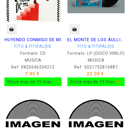
HUYENDO CONMIGO DE MI
EL MONTE DE LOS AULLIDOS -VINILO-
FITO & FITIPALDIS
FITO & FITIPALDIS
Formato: CD
Formato: LP (DISCO VINILO)
MUSICA
MUSICA
Ref: 0825646204212
Ref: 5021732816887
7.95 €
23.59 €
Stock mas de 15 Dias
(*)
Stock mas de 15 Dias
(*)