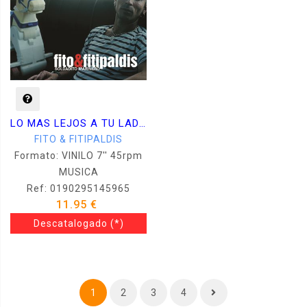
LO MAS LEJOS A TU LADO + SOLDADITO MARINERO -CD + VINILO 7 -
FITO & FITIPALDIS
Formato: VINILO 7'' 45rpm
MUSICA
Ref: 0190295145965
11.95 €
Descatalogado
(*)
1
2
3
4