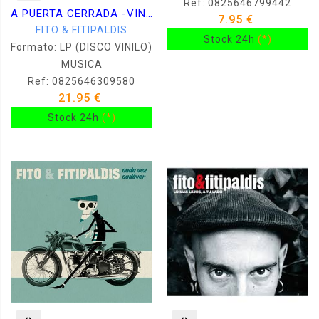
Ref: 0825646799442
A PUERTA CERRADA -VINILO-
7.95 €
FITO & FITIPALDIS
Stock 24h
(*)
Formato: LP (DISCO VINILO)
MUSICA
Ref: 0825646309580
21.95 €
Stock 24h
(*)