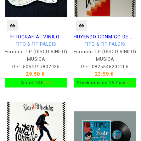
FITOGRAFIA -VINILO-
HUYENDO CONMIGO DE MI -VINILO + CD-
FITO & FITIPALDIS
FITO & FITIPALDIS
Formato: LP (DISCO VINILO)
Formato: LP (DISCO VINILO)
MUSICA
MUSICA
Ref: 5054197802935
Ref: 0825646204205
29.50 €
23.59 €
Stock 24h
(*)
Stock mas de 15 Dias
(*)