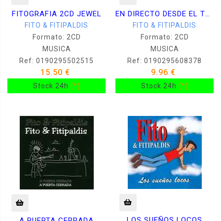
FITOGRAFIA 2CD JEWEL
EN DIRECTO DESDE EL TEATRO ARRIAGA
FITO & FITIPALDIS
FITO & FITIPALDIS
Formato: 2CD
Formato: 2CD
MUSICA
MUSICA
Ref: 0190295502515
Ref: 0190295608378
15.50 €
9.96 €
Stock 24h
(*)
Stock 24h
(*)
LOS SUEÑOS LOCOS
A PUERTA CERRADA