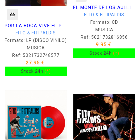
EL MONTE DE LOS AULLIDOS
FITO & FITIPALDIS
Formato: CD
POR LA BOCA VIVE EL PEZ -VINILO-
MUSICA
FITO & FITIPALDIS
Ref: 5021732816856
Formato: LP (DISCO VINILO)
9.95 €
MUSICA
Stock 24h
(*)
Ref: 5021732748577
27.95 €
Stock 24h
(*)