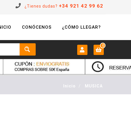
+34 921 42 99 62
¿Tienes dudas?
NICIO
CONÓCENOS
¿CÓMO LLEGAR?
0
MI CUENTA:
0 €
Login
Inicio
/
MUSICA
Registrarse