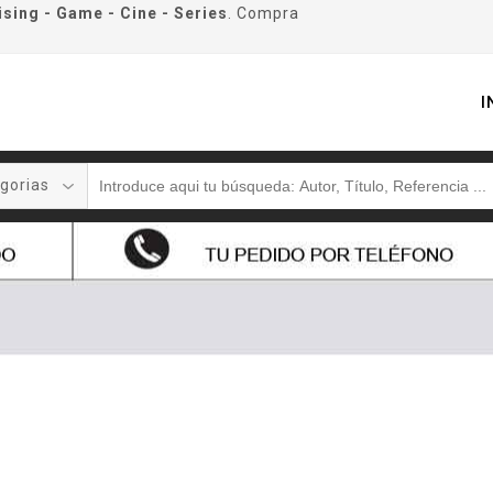
ising - Game - Cine - Series
. Compra
I
gorias