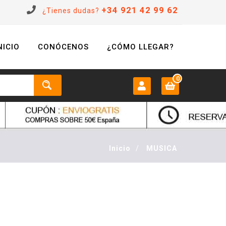
+34 921 42 99 62
¿Tienes dudas?
NICIO
CONÓCENOS
¿CÓMO LLEGAR?
0
MI CUENTA:
0 €
Login
Inicio
/
MUSICA
Registrarse