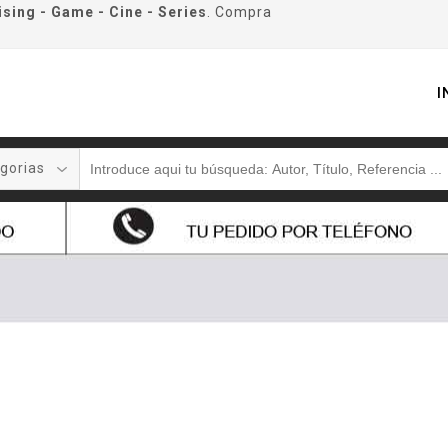
ising - Game - Cine - Series
. Compra
I
gorias