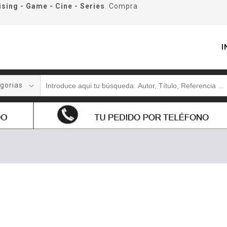
ising - Game - Cine - Series
. Compra
I
gorias