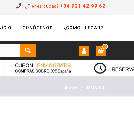
+34 921 42 99 62
¿Tienes dudas?
NICIO
CONÓCENOS
¿CÓMO LLEGAR?
0
MI CUENTA:
0 €
Login
Inicio
/
MUSICA
Registrarse