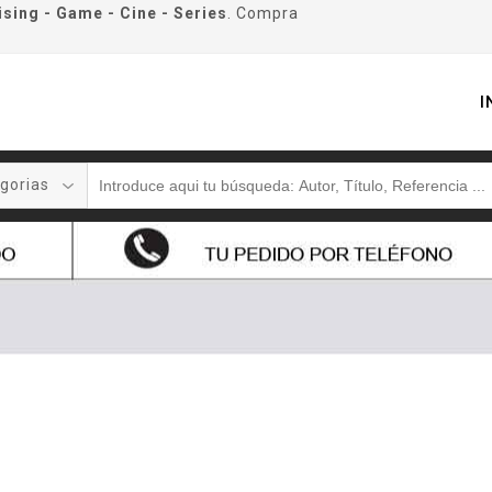
ising - Game - Cine - Series
. Compra
I
gorias