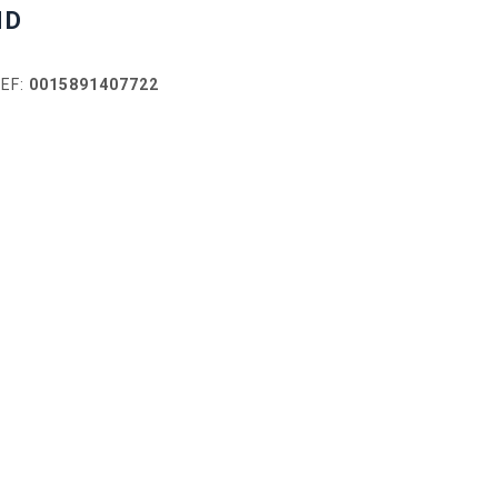
ND
EF:
0015891407722