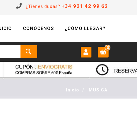
+34 921 42 99 62
¿Tienes dudas?
NICIO
CONÓCENOS
¿CÓMO LLEGAR?
0
MI CUENTA:
0 €
Login
Inicio
/
MUSICA
Registrarse