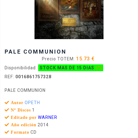
PALE COMMUNION
15.73 €
Precio TOTEM:
Disponibilidad:
STOCK MAS DE 15 DIAS
(*)
REF:
0016861757328
PALE COMMUNION
OPETH
Autor
1
Nº Discos
WARNER
Editado por
2014
Año edición
CD
Formato