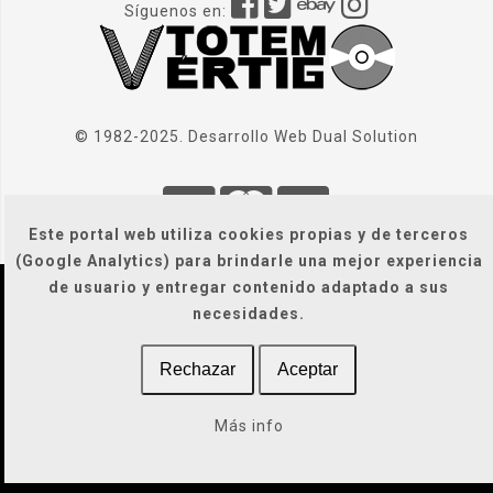
Síguenos en:
© 1982-2025. Desarrollo Web
Dual Solution
Este portal web utiliza cookies propias y de terceros
(Google Analytics) para brindarle una mejor experiencia
de usuario y entregar contenido adaptado a sus
Localización
|
Condiciones Generales
|
necesidades.
Gastos de envío
|
Legal / Privacidad / Cookies / Accesibilidad
Rechazar
Aceptar
Más info