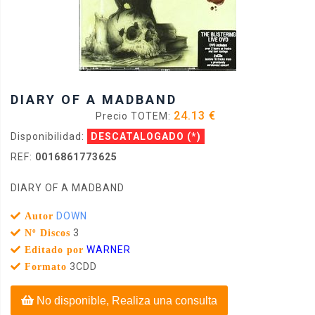
DIARY OF A MADBAND
24.13 €
Precio TOTEM:
Disponibilidad:
DESCATALOGADO
(*)
REF:
0016861773625
DIARY OF A MADBAND
DOWN
Autor
3
Nº Discos
WARNER
Editado por
3CDD
Formato
No disponible, Realiza una consulta