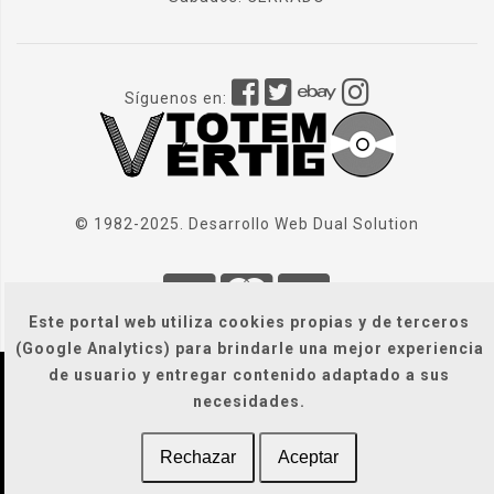
Síguenos en:
© 1982-2025. Desarrollo Web
Dual Solution
Este portal web utiliza cookies propias y de terceros
(Google Analytics) para brindarle una mejor experiencia
de usuario y entregar contenido adaptado a sus
Localización
|
Condiciones Generales
|
necesidades.
Gastos de envío
|
Legal / Privacidad / Cookies / Accesibilidad
Rechazar
Aceptar