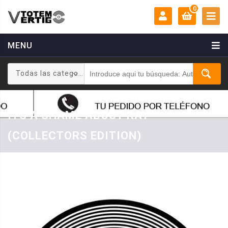
0
MENU
MI CUENTA:
0 €
Todas las categorias
Login
Registrarse
ITS A SHAME ABOUT RAY
(COLLECTORS EDITION)
Inicio
/
MUSICA