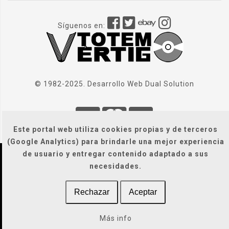
Síguenos en:
© 1982-2025. Desarrollo Web
Dual Solution
Este portal web utiliza cookies propias y de terceros
(Google Analytics) para brindarle una mejor experiencia
de usuario y entregar contenido adaptado a sus
Localización
|
Condiciones Generales
|
necesidades.
Gastos de envío
|
Legal / Privacidad / Cookies / Accesibilidad
Rechazar
Aceptar
Más info