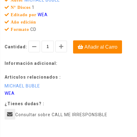
MICHAEL BUBLE
Autor
1
Nº Discos
WEA
Editado por
Año edición
CD
Formato
Cantidad:
Añadir al Carro
Información adicional:
Articulos relacionados :
MICHAEL BUBLE
WEA
¿Tienes dudas? :
Consultar sobre CALL ME IRRESPONSIBLE