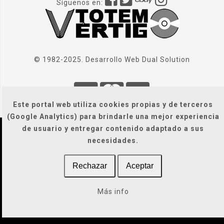
Síguenos en:
© 1982-2025. Desarrollo Web
Dual Solution
Este portal web utiliza cookies propias y de terceros
(Google Analytics) para brindarle una mejor experiencia
de usuario y entregar contenido adaptado a sus
Localización
|
Condiciones Generales
|
necesidades.
Gastos de envío
|
Legal / Privacidad / Cookies / Accesibilidad
Rechazar
Aceptar
Más info