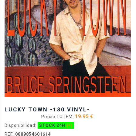
LUCKY TOWN -180 VINYL-
19.95 €
Precio TOTEM:
Disponibilidad:
STOCK 24H
(*)
REF:
0889854601614