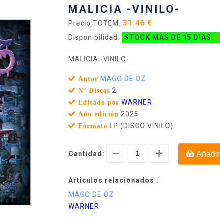
MALICIA -VINILO-
31.46 €
Precio TOTEM:
Disponibilidad:
STOCK MAS DE 15 DIAS
(*
MALICIA -VINILO-
MAGO DE OZ
Autor
2
Nº Discos
WARNER
Editado por
2025
Año edición
LP (DISCO VINILO)
Formato
Cantidad:
Añadir
Articulos relacionados :
MAGO DE OZ
WARNER