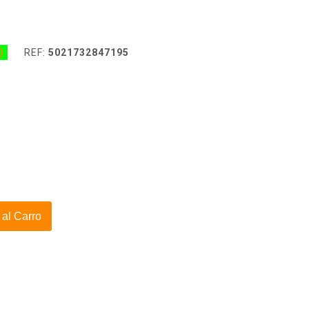
)
REF:
5021732847195
 al Carro