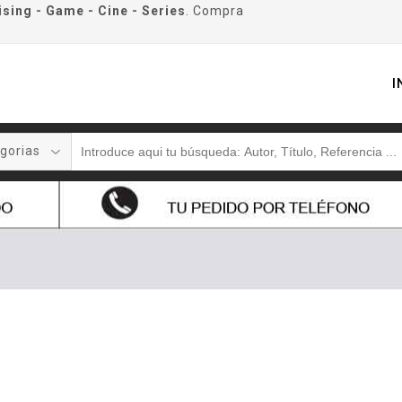
ising - Game - Cine - Series
. Compra
I
gorias