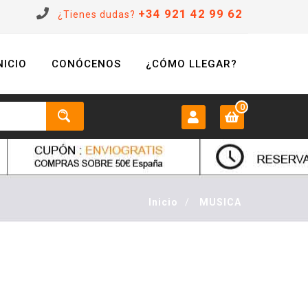
+34 921 42 99 62
¿Tienes dudas?
NICIO
CONÓCENOS
¿CÓMO LLEGAR?
0
MI CUENTA:
0 €
Login
Inicio
/
MUSICA
Registrarse